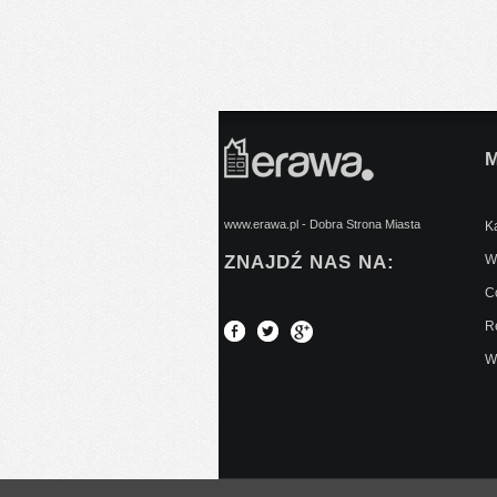
www.erawa.pl - Dobra Strona Miasta
Ką
ZNAJDŹ NAS NA:
Wy
C
Re
W