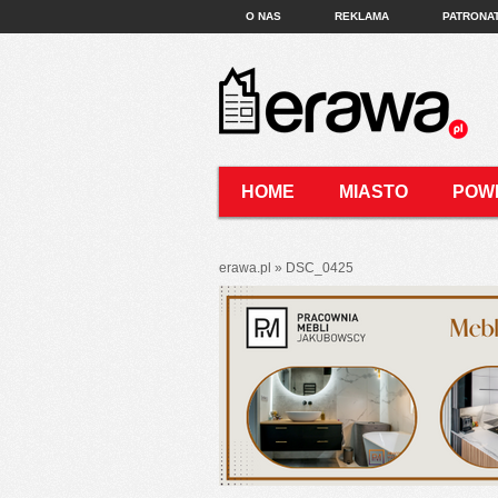
O NAS
REKLAMA
PATRONA
HOME
MIASTO
POW
KONTAKT
erawa.pl
»
DSC_0425