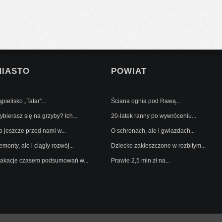
MIASTO
POWIAT
pielisko „Tatar”...
Ściana ognia pod Rawą...
bierasz się na grzyby? Ich...
20-latek ranny po wywróceniu...
o jeszcze przed nami w...
O schronach, ale i gwiazdach...
monty, ale i ciągły rozwój...
Dziecko zakleszczone w rozbitym...
akacje czasem podsumowań w...
Prawie 2,5 mln zł na...