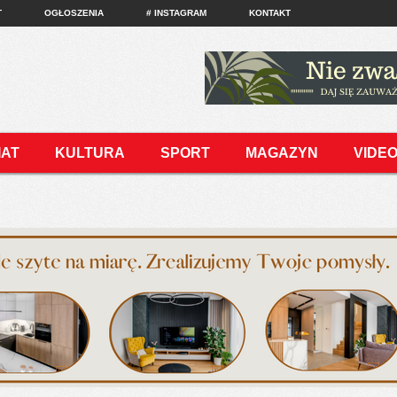
T
OGŁOSZENIA
# INSTAGRAM
KONTAKT
IAT
KULTURA
SPORT
MAGAZYN
VIDE