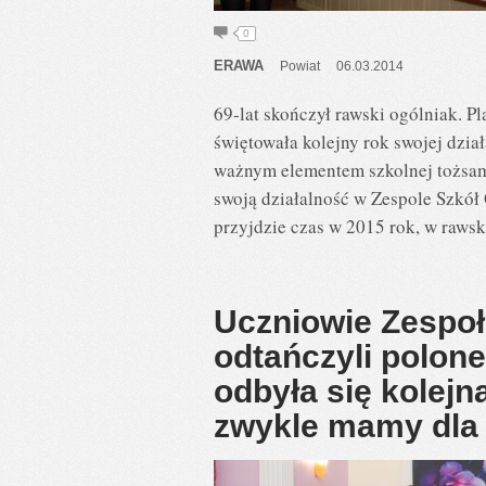
0
ERAWA
Powiat
06.03.2014
69-lat skończył rawski ogólniak. P
świętowała kolejny rok swojej dział
ważnym elementem szkolnej tożsamo
swoją działalność w Zespole Szkół
przyjdzie czas w 2015 rok, w raws
Uczniowie Zespoł
odtańczyli polon
odbyła się kolejn
zwykle mamy dla 