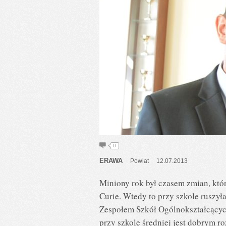
0
ERAWA
Powiat
12.07.2013
Miniony rok był czasem zmian, któ
Curie. Wtedy to przy szkole ruszył
Zespołem Szkół Ogólnokształcącyc
przy szkole średniej jest dobrym 