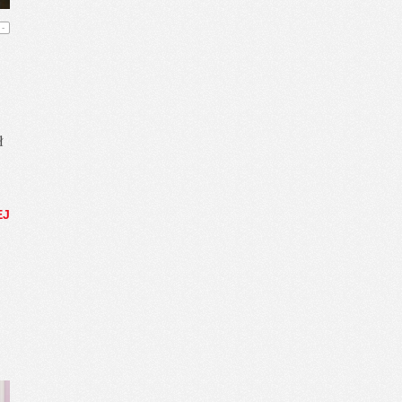
-
ł
EJ