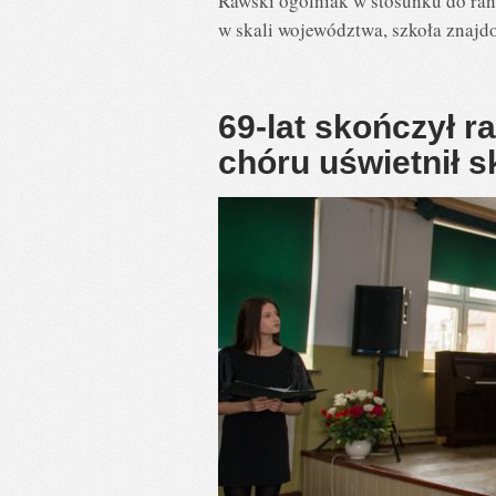
Rawski ogólniak w stosunku do ran
w skali województwa, szkoła znajd
69-lat skończył r
chóru uświetnił 