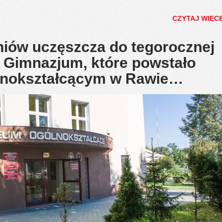
CZYTAJ WIĘC
niów uczęszcza do tegorocznej
w Gimnazjum, które powstało
lnokształcącym w Rawie…