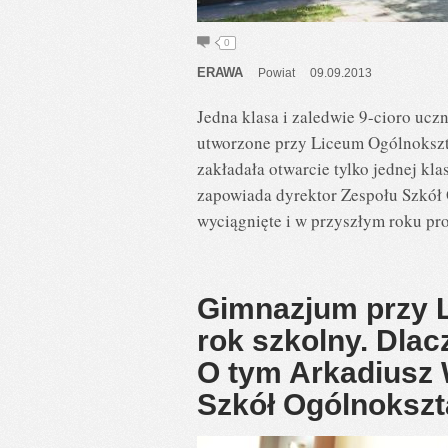
0
ERAWA
Powiat
09.09.2013
Jedna klasa i zaledwie 9-cioro ucz
utworzone przy Liceum Ogólnokszt
zakładała otwarcie tylko jednej kl
zapowiada dyrektor Zespołu Szkół
wyciągnięte i w przyszłym roku pr
Gimnazjum przy L
rok szkolny. Dla
O tym Arkadiusz 
Szkół Ogólnoksz