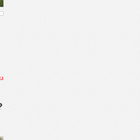
-
EJ
?