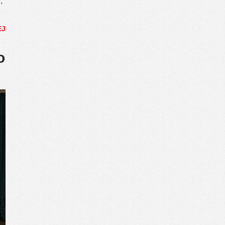
,
EJ
o