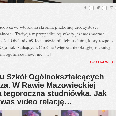
0
0
lacówka we wtorek na skromnej, szkolnej uroczystości
alności. Tradycja w przypadku tej szkoły jest niezmiernie
ści. Obchody 69-lecia uświetnił debiut chóru, który rozpoczą
 Ogólnokształcących. Choć na świętowanie okrągłej rocznicy
kim ogólniaku nawet nie […]
CZYTAJ WIĘC
u Szkół Ogólnokształcących
eza. W Rawie Mazowieckiej
a tegoroczna studniówka. Jak
was video relację…