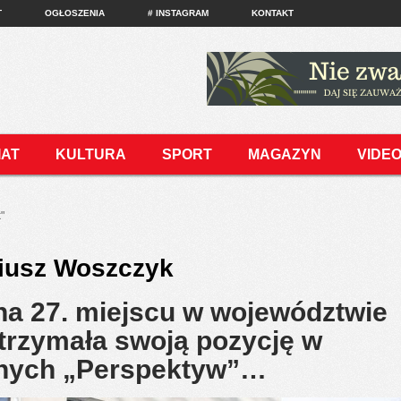
T
OGŁOSZENIA
# INSTAGRAM
KONTAKT
IAT
KULTURA
SPORT
MAGAZYN
VIDE
"
iusz Woszczyk
na 27. miejscu w województwie
utrzymała swoją pozycję w
rnych „Perspektyw”…