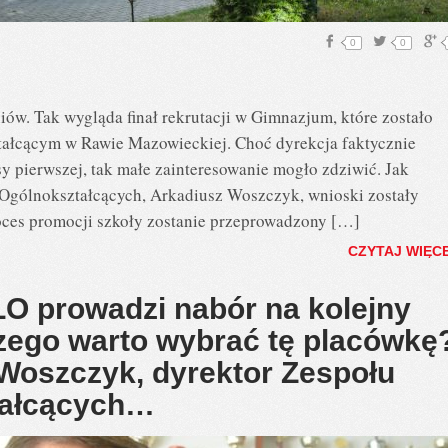
0
0
niów. Tak wygląda finał rekrutacji w Gimnazjum, które zostało
ałcącym w Rawie Mazowieckiej. Choć dyrekcja faktycznie
asy pierwszej, tak małe zainteresowanie mogło zdziwić. Jak
 Ogólnokształcących, Arkadiusz Woszczyk, wnioski zostały
oces promocji szkoły zostanie przeprowadzony […]
CZYTAJ WIĘC
O prowadzi nabór na kolejny
czego warto wybrać tę placówkę
Woszczyk, dyrektor Zespołu
tałcących…