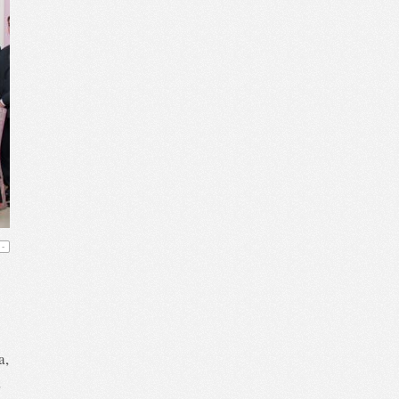
-
a,
,