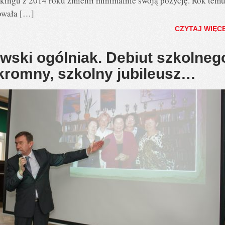
kingu z 2014 roku zmienił minimalnie swoją pozycję. Rok temu
owała […]
CZYTAJ WIĘC
awski ogólniak. Debiut szkolneg
skromny, szkolny jubileusz…