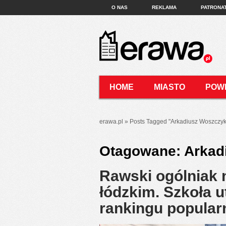
O NAS
REKLAMA
PATRONA
HOME
MIASTO
POW
KONTAKT
erawa.pl
»
Posts Tagged
"
Arkadiusz Woszczyk
Otagowane:
Arkad
Rawski ogólniak 
łódzkim. Szkoła 
rankingu popula