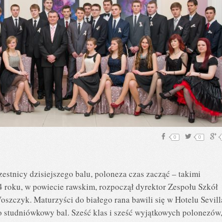
0
0
zestnicy dzisiejszego balu, poloneza czas zacząć – takimi
 roku, w powiecie rawskim, rozpoczął dyrektor Zespołu Szkół
szczyk. Maturzyści do białego rana bawili się w Hotelu Sevill
o studniówkowy bal. Sześć klas i sześć wyjątkowych polonezów