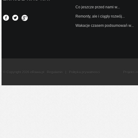
Co jeszcze przed nami w...
Remonty, ale i ciągły rozwój...
Wakacje czasem podsumowań w...
© Copyright 2026 eRawa.pl
Regulamin
|
Polityka prywatnosci
Projekt i 