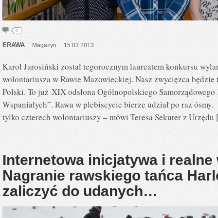
0
ERAWA
Magazyn
15.03.2013
Karol Jarosiński został tegorocznym laureatem konkursu wyła
wolontariusza w Rawie Mazowieckiej. Nasz zwycięzca będzie t
Polski. To już XIX odsłona Ogólnopolskiego Samorządowego
Wspaniałych”. Rawa w plebiscycie bierze udział po raz ósmy
tylko czterech wolontariuszy – mówi Teresa Sekuter z Urzędu
Internetowa inicjatywa i realn
Nagranie rawskiego tańca Ha
zaliczyć do udanych…