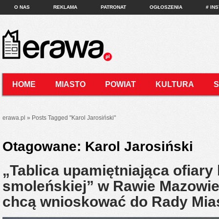
O NAS
REKLAMA
PATRONAT
OGŁOSZENIA
# IN
HOME
MIASTO
POWIAT
KULTURA
KONTAKT
erawa.pl
»
Posts Tagged
"
Karol Jarosiński"
Otagowane:
Karol Jarosiński
„Tablica upamiętniająca ofiary 
smoleńskiej” w Rawie Mazowie
chcą wnioskować do Rady Mia