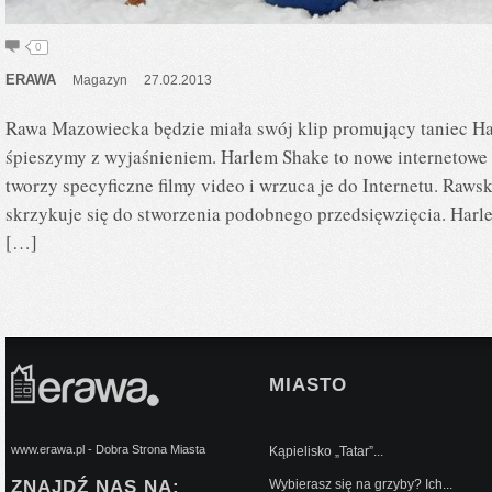
0
ERAWA
Magazyn
27.02.2013
Rawa Mazowiecka będzie miała swój klip promujący taniec Har
śpieszymy z wyjaśnieniem. Harlem Shake to nowe internetowe z
tworzy specyficzne filmy video i wrzuca je do Internetu. Raws
skrzykuje się do stworzenia podobnego przedsięwzięcia. Harl
[…]
MIASTO
www.erawa.pl - Dobra Strona Miasta
Kąpielisko „Tatar”...
ZNAJDŹ NAS NA:
Wybierasz się na grzyby? Ich...