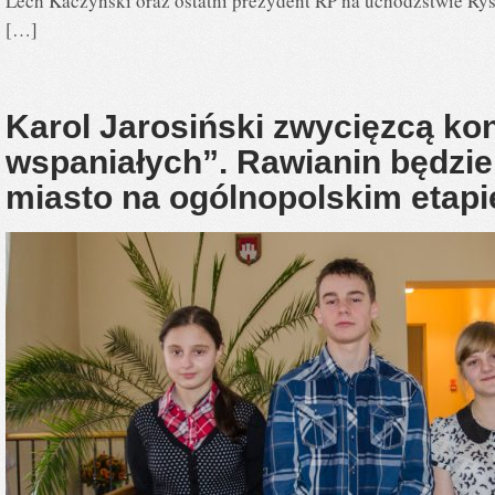
Lech Kaczyński oraz ostatni prezydent RP na uchodźstwie Ry
[…]
Karol Jarosiński zwycięzcą k
wspaniałych”. Rawianin będzie
miasto na ogólnopolskim etap