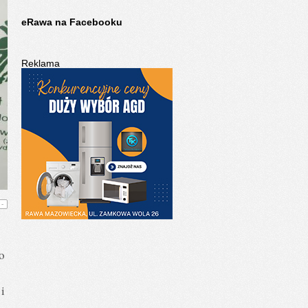
eRawa na Facebooku
Reklama
-
o
i