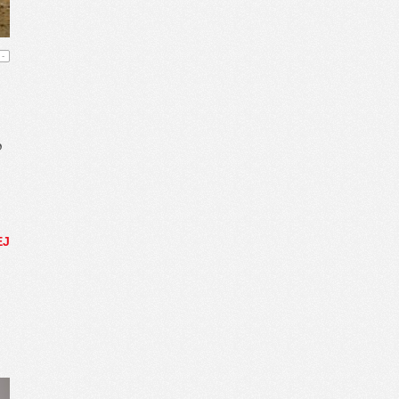
-
b
EJ