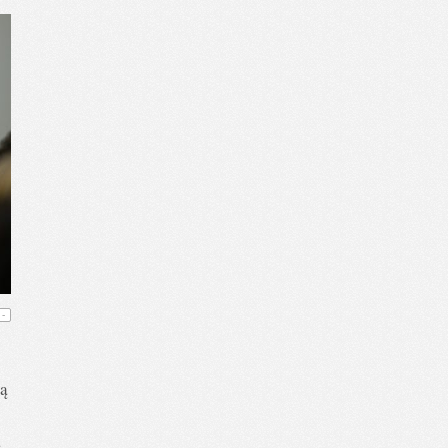
-
cą
ą