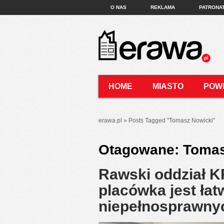
O NAS
REKLAMA
PATRONA
HOME
MIASTO
POW
KONTAKT
erawa.pl
»
Posts Tagged
"
Tomasz Nowicki"
Otagowane:
Tomas
Rawski oddział K
placówka jest ła
niepełnosprawny