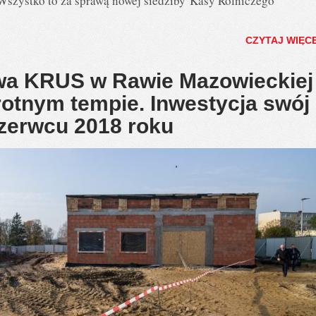
Wszystko to za sprawą nowej siedziby Kasy Rolniczego
CZYTAJ WIĘC
wa KRUS w Rawie Mazowieckiej
tnym tempie. Inwestycja swój
czerwcu 2018 roku