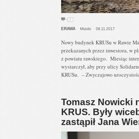
0
ERAWA
Miasto
08.11.2017
Nowy budynek KRUSu w Rawie Mazow
przekazanych przez inwestora, w 
z powiatu rawskiego. Miesiąc inte
wystarczył, aby przy ulicy Solida
KRUSu. – Zwyczajowo uroczystość
Tomasz Nowicki 
KRUS. Były wice
zastąpił Jana W