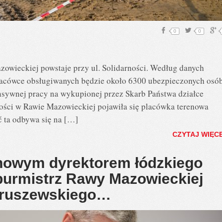
0
0
ieckiej powstaje przy ul. Solidarności. Według danych
placówce obsługiwanych będzie około 6300 ubezpieczonych osó
nsywnej pracy na wykupionej przez Skarb Państwa działce
rności w Rawie Mazowieckiej pojawiła się placówka terenowa
 ta odbywa się na […]
CZYTAJ WIĘC
nowym dyrektorem łódzkiego
burmistrz Rawy Mazowieckiej
ieruszewskiego…