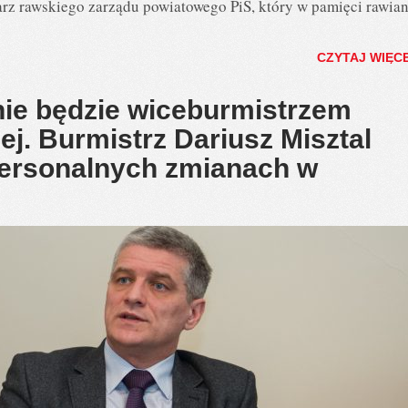
rz rawskiego zarządu powiatowego PiS, który w pamięci rawia
CZYTAJ WIĘC
ie będzie wiceburmistrzem
j. Burmistrz Dariusz Misztal
personalnych zmianach w