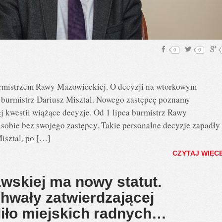
0
0
rmistrzem Rawy Mazowieckiej. O decyzji na wtorkowym
 burmistrz Dariusz Misztal. Nowego zastępcę poznamy
ej kwestii wiążące decyzje. Od 1 lipca burmistrz Rawy
 sobie bez swojego zastępcy. Takie personalne decyzje zapadły
isztal, po […]
CZYTAJ WIĘC
skiej ma nowy statut.
wały zatwierdzającej
iło miejskich radnych…