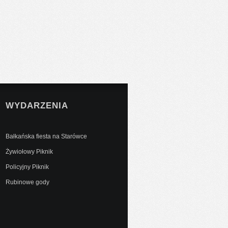
WYDARZENIA
Bałkańska fiesta na Starówce
Żywiołowy Piknik
Policyjny Piknik
Rubinowe gody