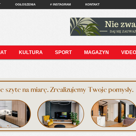
T
OGŁOSZENIA
# INSTAGRAM
KONTAKT
IAT
KULTURA
SPORT
MAGAZYN
VIDE