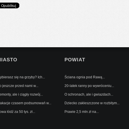
MIASTO
POWIAT
bierasz się na grzyby? Ich...
Ściana ognia pod Rawą...
o jeszcze przed nami w...
20-latek ranny po wywróceniu...
monty, ale i ciągły rozwój...
O schronach, ale i gwiazdach...
akacje czasem podsumowań w...
Dziecko zakleszczone w rozbitym...
wa łódź za 50 tys. zł...
Prawie 2,5 mln zł na...