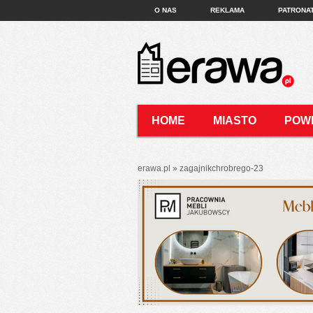
O NAS
REKLAMA
PATRONA
HOME
MIASTO
POW
KONTAKT
erawa.pl
»
zagajnikchrobrego-23