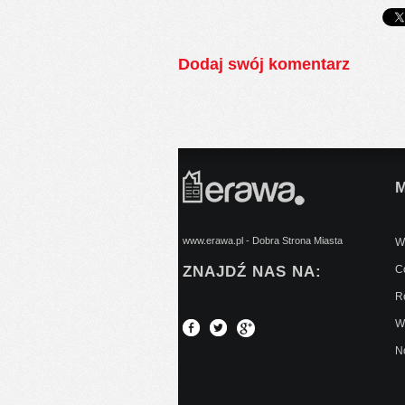
Dodaj swój komentarz
www.erawa.pl - Dobra Strona Miasta
Wy
ZNAJDŹ NAS NA:
C
Re
W
No