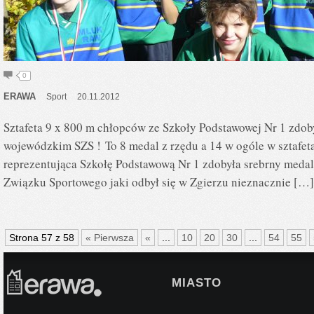
0
ERAWA
Sport
20.11.2012
Sztafeta 9 x 800 m chłopców ze Szkoły Podstawowej Nr 1 zdoby
wojewódzkim SZS ! To 8 medal z rzędu a 14 w ogóle w sztafet
reprezentująca Szkołę Podstawową Nr 1 zdobyła srebrny meda
Związku Sportowego jaki odbył się w Zgierzu nieznacznie […]
Strona 57 z 58
« Pierwsza
«
...
10
20
30
...
54
55
MIASTO