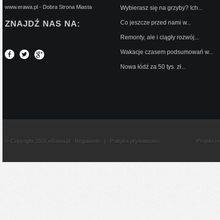
www.erawa.pl - Dobra Strona Miasta
Wybierasz się na grzyby? Ich...
ZNAJDŹ NAS NA:
Co jeszcze przed nami w...
Remonty, ale i ciągły rozwój...
Wakacje czasem podsumowań w...
Nowa łódź za 50 tys. zł...
© Copyright 2026 eRawa.pl
Regulamin
|
Polityka prywatnosci
Projekt i 