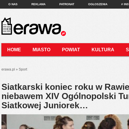
O NAS
REKLAMA
PATRONAT
OGŁOSZENIA
# IN
HOME
MIASTO
POWIAT
KULTURA
KONTAKT
erawa.pl
»
Sport
Siatkarski koniec roku w Rawi
niebawem XIV Ogólnopolski Turn
Siatkowej Juniorek…