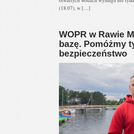
otwartych wodach wymaga nie tylko
(18.07), w […]
WOPR w Rawie Ma
bazę. Pomóżmy ty
bezpieczeństwo