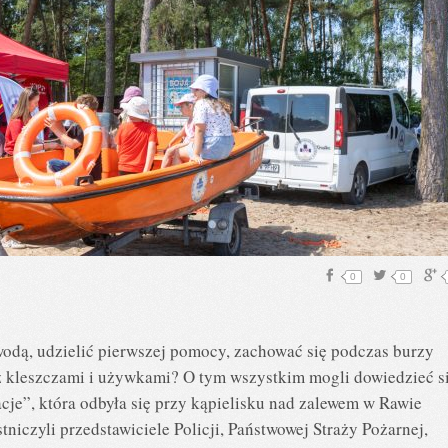
0
0
odą, udzielić pierwszej pomocy, zachować się podczas burzy
z kleszczami i używkami? O tym wszystkim mogli dowiedzieć s
cje”, która odbyła się przy kąpielisku nad zalewem w Rawie
iczyli przedstawiciele Policji, Państwowej Straży Pożarnej,