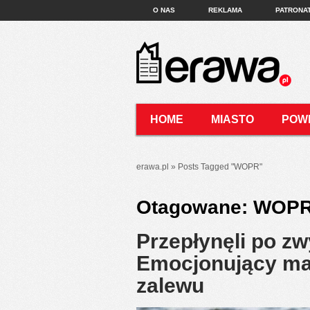
O NAS
REKLAMA
PATRONA
HOME
MIASTO
POW
KONTAKT
erawa.pl
»
Posts Tagged
"
WOPR"
Otagowane:
WOP
Przepłynęli po zw
Emocjonujący ma
zalewu