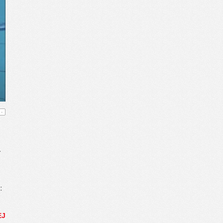
-
.
:
EJ