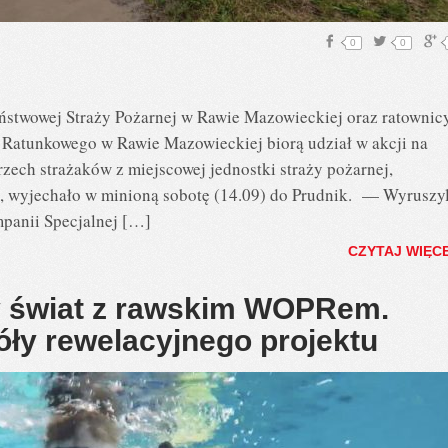
0
0
ństwowej Straży Pożarnej w Rawie Mazowieckiej oraz ratownic
atunkowego w Rawie Mazowieckiej biorą udział w akcji na
rzech strażaków z miejscowej jednostki straży pożarnej,
 wyjechało w minioną sobotę (14.09) do Prudnik. — Wyruszyl
panii Specjalnej […]
CZYTAJ WIĘC
 świat z rawskim WOPRem.
óły rewelacyjnego projektu