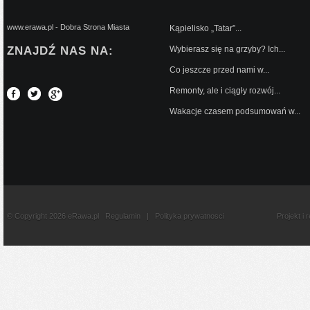
www.erawa.pl - Dobra Strona Miasta
Kąpielisko „Tatar”...
ZNAJDŹ NAS NA:
Wybierasz się na grzyby? Ich...
Co jeszcze przed nami w...
Remonty, ale i ciągły rozwój...
Wakacje czasem podsumowań w...
© Copyright 2026 eRawa.pl
Regulamin
|
Polityka prywatnosci
Projekt i 