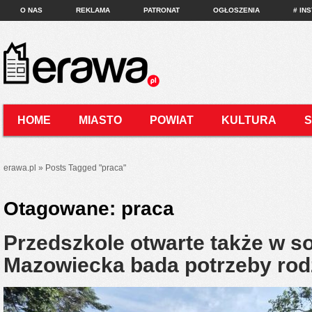
O NAS
REKLAMA
PATRONAT
OGŁOSZENIA
# IN
HOME
MIASTO
POWIAT
KULTURA
KONTAKT
erawa.pl
»
Posts Tagged
"
praca"
Otagowane:
praca
Przedszkole otwarte także w 
Mazowiecka bada potrzeby rod