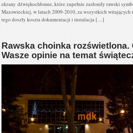
ekrany dźwiękochłonne, które zupełnie zasłoniły rawski sym
Mazowieckiej, w latach 2009-2010, za wszystkich witających ry
tego doszły koszta dokumentacji i instalacja […]
Rawska choinka rozświetlona.
Wasze opinie na temat świąte