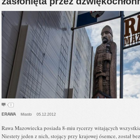
zasłonięta przez dźwiękochłon
0
ERAWA
Miasto
05.12.2012
Rawa Mazowiecka posiada 8-miu rycerzy witających wszystkic
Niestety jeden z nich, stojący przy krajowej ósemce, został be