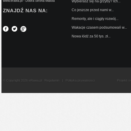
www.erawa.pl - Dobra Strona Miasta
Wybierasz się na grzyby? Ich...
ZNAJDŹ NAS NA:
Co jeszcze przed nami w...
Remonty, ale i ciągły rozwój...
Wakacje czasem podsumowań w...
Nowa łódź za 50 tys. zł...
© Copyright 2026 eRawa.pl
Regulamin
|
Polityka prywatnosci
Projekt i 