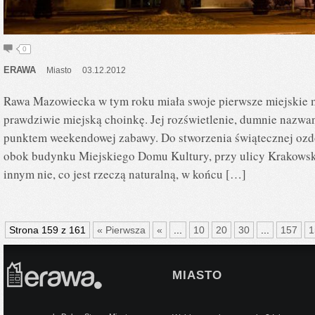
0
ERAWA
Miasto
03.12.2012
Rawa Mazowiecka w tym roku miała swoje pierwsze miejskie mi
prawdziwie miejską choinkę. Jej rozświetlenie, dumnie nazwa
punktem weekendowej zabawy. Do stworzenia świątecznej ozd
obok budynku Miejskiego Domu Kultury, przy ulicy Krakowski
innym nie, co jest rzeczą naturalną, w końcu […]
Strona 159 z 161
« Pierwsza
«
...
10
20
30
...
157
1
MIASTO