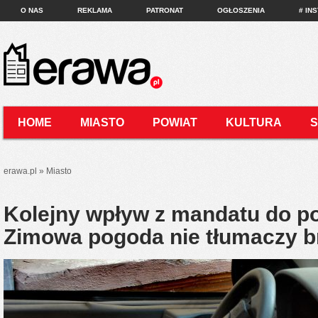
O NAS
REKLAMA
PATRONAT
OGŁOSZENIA
# IN
HOME
MIASTO
POWIAT
KULTURA
KONTAKT
erawa.pl
»
Miasto
Kolejny wpływ z mandatu do pol
Zimowa pogoda nie tłumaczy b