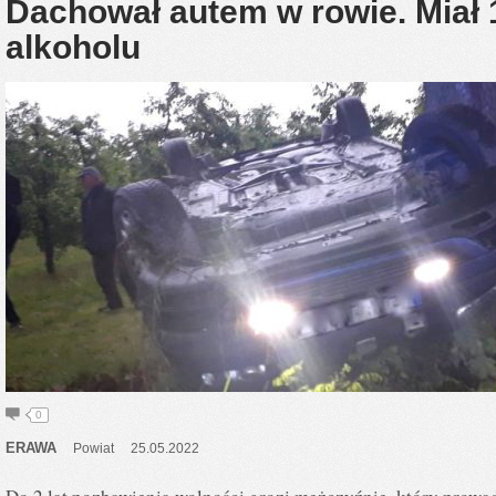
Dachował autem w rowie. Miał 
alkoholu
0
ERAWA
Powiat
25.05.2022