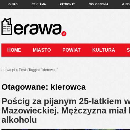
O NAS
REKLAMA
PATRONAT
OGŁOSZENIA
# IN
HOME
MIASTO
POWIAT
KULTURA
KONTAKT
erawa.pl
»
Posts Tagged
"
kierowca"
Otagowane:
kierowca
Pościg za pijanym 25-latkiem 
Mazowieckiej. Mężczyzna miał 
alkoholu