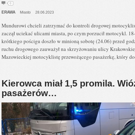
0
ERAWA
Miasto
28.06.2023
Mundurowi chcieli zatrzymać do kontroli drogowej motocyklist
zaczął uciekać ulicami miasta, po czym porzucił motocykl. 18
krótkiego pościgu doszło w minioną sobotę (24.06) przed godz
ruchu drogowego zauważył na skrzyżowaniu ulicy Krakowskie
Mazowieckiej motocyklistę przewożącego pasażerkę, który d
Kierowca miał 1,5 promila. Wió
pasażerów…