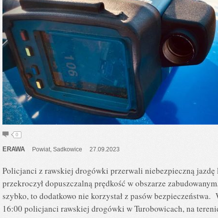
0
ERAWA
Powiat
,
Sadkowice
27.09.2023
Policjanci z rawskiej drogówki przerwali niebezpieczną jazd
przekroczył dopuszczalną prędkość w obszarze zabudowanym. N
szybko, to dodatkowo nie korzystał z pasów bezpieczeństwa. 
16:00 policjanci rawskiej drogówki w Turobowicach, na tere