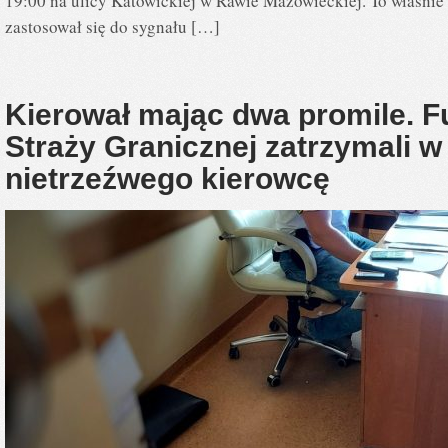
19:00 na ulicy Katowickiej w Rawie Mazowieckiej. To właśnie 
zastosował się do sygnału […]
Kierował mając dwa promile. F
Straży Granicznej zatrzymali 
nietrzeźwego kierowcę